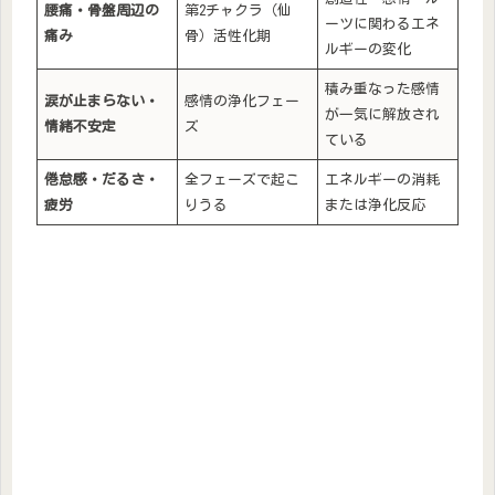
腰痛・骨盤周辺の
第2チャクラ（仙
ーツに関わるエネ
痛み
骨）活性化期
ルギーの変化
積み重なった感情
涙が止まらない・
感情の浄化フェー
が一気に解放され
情緒不安定
ズ
ている
倦怠感・だるさ・
全フェーズで起こ
エネルギーの消耗
疲労
りうる
または浄化反応