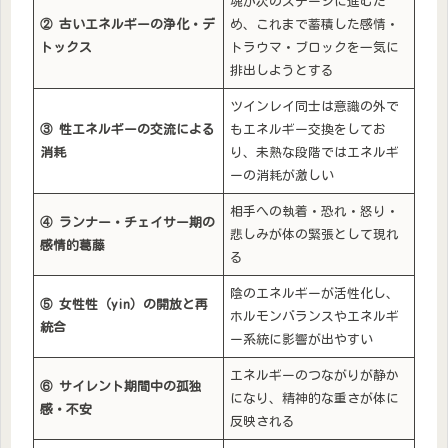
魂が次のステージに進むた
②
古いエネルギーの浄化・デ
め、これまで蓄積した感情・
トックス
トラウマ・ブロックを一気に
排出しようとする
ツインレイ同士は意識の外で
③
性エネルギーの交流による
もエネルギー交換をしてお
消耗
り、未熟な段階ではエネルギ
ーの消耗が激しい
相手への執着・恐れ・怒り・
④
ランナー・チェイサー期の
悲しみが体の緊張として現れ
感情的葛藤
る
陰のエネルギーが活性化し、
⑤
女性性（yin
）の開放と再
ホルモンバランスやエネルギ
統合
ー系統に影響が出やすい
エネルギーのつながりが静か
⑥
サイレント期間中の孤独
になり、精神的な重さが体に
感・不安
反映される