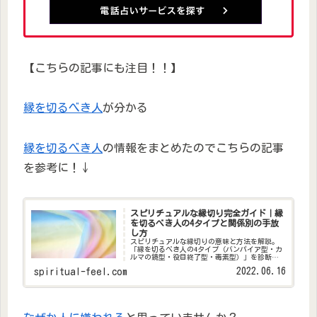
【こちらの記事にも注目！！】
縁を切るべき人
が分かる
縁を切るべき人
の情報をまとめたのでこちらの記事
を参考に！↓
スピリチュアルな縁切り完全ガイド｜縁
を切るべき人の4タイプと関係別の手放
し方
スピリチュアルな縁切りの意味と方法を解説。
「縁を切るべき人の4タイプ（バンパイア型・カ
ルマの鏡型・役目終了型・毒素型）」を診断チ
ェックリスト付きで紹介。職場・家族・友人・
2022.06.16
spiritual-feel.com
恋人別の縁切りの作法と、縁切りの後に起こる
ことも詳しく説明します。