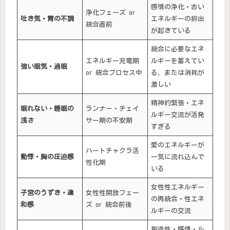
感情の浄化・古い
浄化フェーズ or
吐き気・胃の不調
エネルギーの排出
統合直前
が起きている
統合に必要なエネ
エネルギー充電期
ルギーを蓄えてい
強い眠気・過眠
or 統合プロセス中
る、または消耗が
激しい
精神的緊張・エネ
眠れない・睡眠の
ランナー・チェイ
ルギー交流が活発
浅さ
サー期の不安期
すぎる
愛のエネルギーが
ハートチャクラ活
動悸・胸の圧迫感
一気に流れ込んで
性化期
いる
女性性エネルギー
子宮のうずき・違
女性性開放フェー
の再統合・性エネ
和感
ズ or 統合前後
ルギーの交流
創造性・感情・ル