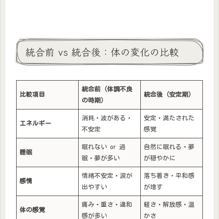
統合前 vs 統合後：体の変化の比較
統合前（体調不良
比較項目
統合後（安定期）
の時期）
消耗・波がある・
安定・満たされた
エネルギー
不安定
感覚
眠れない or 過
自然に眠れる・夢
睡眠
眠・夢が多い
が穏やかに
情緒不安定・涙が
落ち着き・平和感
感情
出やすい
が増す
痛み・重さ・違和
軽さ・解放感・温
体の感覚
感が多い
かさ