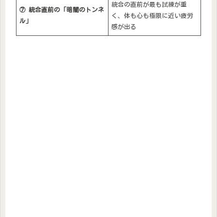
統合の直前が最も試練が重
⑦
統合直前の「暗闇のトンネ
く、体も心も極限に近い疲労
ル」
感が出る