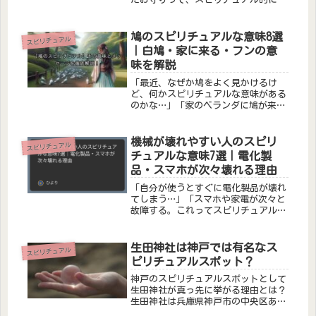
丈夫なのかな…」「何か特別な意味が
あるのかもしれないけど、どう扱えば
いいんだろう…」と不安に感じる方も
鳩のスピリチュアルな意味8選
スピリチュアル
いるでしょう。もらったお守りに込め
｜白鳩・家に来る・フンの意
ら...
味を解説
「最近、なぜか鳩をよく見かけるけ
ど、何かスピリチュアルな意味がある
のかな…」「家のベランダに鳩が来た
けど、これって縁起が良いことなのか
しら」と、気になっている方もいるで
しょう。平和の象徴として知られる鳩
機械が壊れやすい人のスピリ
スピリチュアル
は、古くから幸運を運んでくる神聖な
チュアルな意味7選｜電化製
存在...
品・スマホが次々壊れる理由
「自分が使うとすぐに電化製品が壊れ
てしまう…」「スマホや家電が次々と
故障する。これってスピリチュアルな
意味がある？」機械が壊れやすい体験
は、偶然ではなくスピリチュアルなサ
インとして捉えられることがありま
生田神社は神戸では有名なス
スピリチュアル
す。特定の人の周りで電化製品が次々
ピリチュアルスポット？
と壊...
神戸のスピリチュアルスポットとして
生田神社が真っ先に挙がる理由とは？
生田神社は兵庫県神戸市の中央区あ
り、長田神社、湊川神社とともに神戸