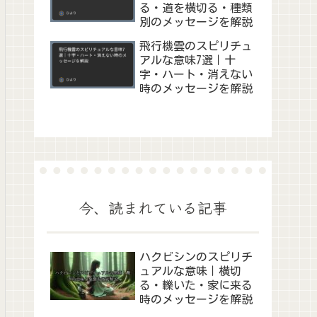
る・道を横切る・種類
別のメッセージを解説
飛行機雲のスピリチュ
アルな意味7選｜十
字・ハート・消えない
時のメッセージを解説
今、読まれている記事
ハクビシンのスピリチ
ュアルな意味｜横切
る・轢いた・家に来る
時のメッセージを解説