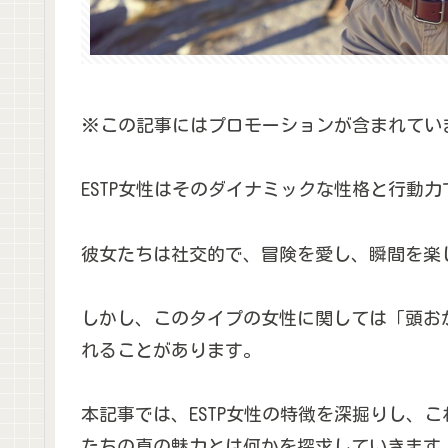
※この記事にはプロモーションが含まれてい
ESTP女性はそのダイナミックな性格と行動
彼女たちは社交的で、冒険を愛し、瞬間を楽
しかし、このタイプの女性に関しては「頭お
れることがあります。
本記事では、ESTP女性の特徴を深掘りし、
たちの真の魅力とは何かを探求していきます