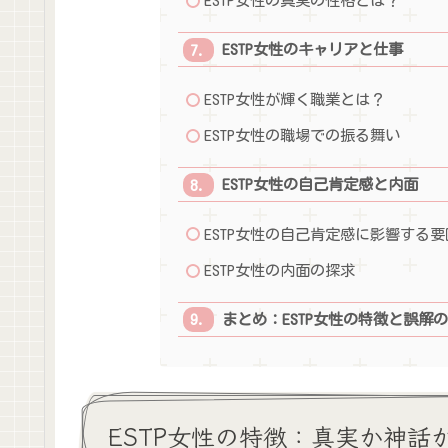
ESTP女性の真実の性格とは？
ESTP女性のキャリアと仕事
ESTP女性が輝く職業とは？
ESTP女性の職場での振る舞い
ESTP女性の自己肯定感と内面
ESTP女性の自己肯定感に影響する要
ESTP女性の内面の探求
まとめ：ESTP女性の特徴と誤解
ESTP女性の特徴：真実か神話