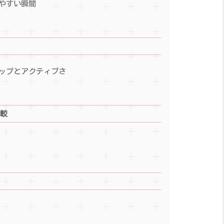
りやすい瞬間
シップとアクティブさ
比較