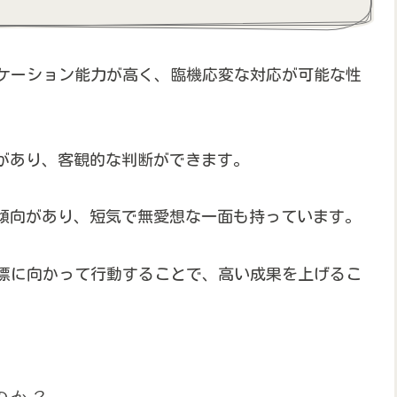
ニケーション能力が高く、臨機応変な対応が可能な性
があり、客観的な判断ができます。
傾向があり、短気で無愛想な一面も持っています。
目標に向かって行動することで、高い成果を上げるこ
のか？