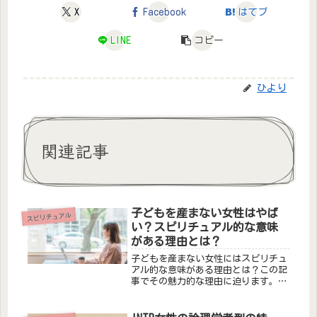
X
Facebook
はてブ
LINE
コピー
ひより
関連記事
子どもを産まない女性はやば
スピリチュアル
い？スピリチュアル的な意味
がある理由とは？
子どもを産まない女性にはスピリチュ
アル的な意味がある理由とは？この記
事でその魅力的な理由に迫ります。
個々の成長や意識の探求、社会的な変
化への受容がもたらす新たな可能性に
共感できます。