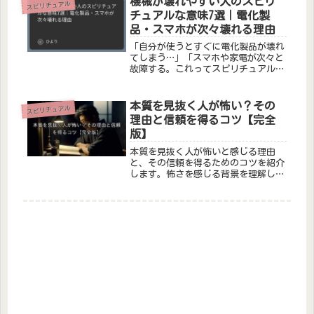
機械が壊れやすい人のスピリ
スピリチュアル
に入っても、その周りにはビルが立ち
チュアルな意味7選｜電化製
並ん...
品・スマホが次々壊れる理由
「自分が使うとすぐに電化製品が壊れ
てしまう…」「スマホや家電が次々と
故障する。これってスピリチュアルな
意味がある？」機械が壊れやすい体験
は、偶然ではなくスピリチュアルなサ
インとして捉えられることがありま
本質を見抜く人が怖い？その
スピリチュアル
す。特定の人の周りで電化製品が次々
理由と信頼を得るコツ【完全
と壊...
版】
本質を見抜く人が怖いと感じる理由
と、その信頼を得るためのコツを紹介
します。怖さを感じる背景を理解し、
信頼関係を築く方法を学びましょう。