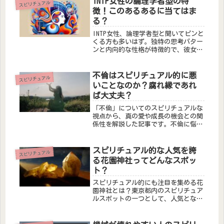
INTP女性の論理学者型の特
スピリチュアル
徴！このあるあるに当てはま
る？
INTP女性、論理学者型と聞いてピンと
くる方も多いはず。独特の思考パター
ンと内向的な性格が特徴的で、彼女た
ちの行動や思考には一貫した論理性が
見られます。しかし、その繊細な内面
は一見すると理解し難いことも。本記
不倫はスピリチュアル的に悪
スピリチュアル
事では、INTP女性が共感する「...
いことなのか？腐れ縁であれ
ば大丈夫？
「不倫」についてのスピリチュアルな
視点から、真の愛や成長の機会との関
係性を解説した記事です。不倫に悩む
方や興味がある方におすすめの内容で
す。
スピリチュアル的な人気を誇
スピリチュアル
る花園神社ってどんなスポッ
ト？
スピリチュアル的にも注目を集める花
園神社とは？東京都内のスピリチュア
ルスポットの一つとして、人気となっ
ているのが新宿区にある花園神社で
す。花園神社の特徴は、ビルが立ち並
ぶ新宿の真ん中にあることです。境内