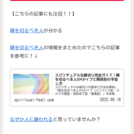
【こちらの記事にも注目！！】
縁を切るべき人
が分かる
縁を切るべき人
の情報をまとめたのでこちらの記事
を参考に！↓
スピリチュアルな縁切り完全ガイド｜縁
を切るべき人の4タイプと関係別の手放
し方
スピリチュアルな縁切りの意味と方法を解説。
「縁を切るべき人の4タイプ（バンパイア型・カ
ルマの鏡型・役目終了型・毒素型）」を診断チ
ェックリスト付きで紹介。職場・家族・友人・
2022.06.16
spiritual-feel.com
恋人別の縁切りの作法と、縁切りの後に起こる
ことも詳しく説明します。
なぜか人に嫌われる
と思っていませんか？