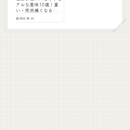
アルな意味10選！重
い・突然痛くなる・ズ
キズキする時のメッセ
2023.06.22
ージ