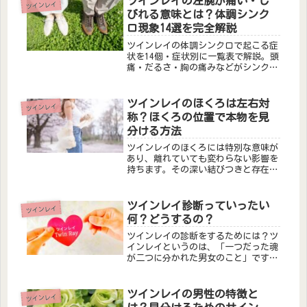
ツインレイの左腕が痛い・し
ツインレイ
の重要性に焦点を当てます。また、過
びれる意味とは？体調シンク
去...
ロ現象14選を完全解説
ツインレイの体調シンクロで起こる症
状を14個・症状別に一覧表で解説。頭
痛・だるさ・胸の痛みなどがシンクロ
する理由と、統合フェーズごとのシン
クロ強度の変化も紹介。本物か偽物か
の見分け方も収録。
ツインレイのほくろは左右対
ツインレイ
称？ほくろの位置で本物を見
分ける方法
ツインレイのほくろには特別な意味が
あり、離れていても変わらない影響を
持ちます。その深い結びつきと存在に
ついて解説します。
ツインレイ診断っていったい
ツインレイ
何？どうするの？
ツインレイの診断をするためには？ツ
インレイというのは、「一つだった魂
が二つに分かれた男女のこと」です。
スピリチュアルな言い方をすると「運
命の片割れ」という風に表現されま
す。お互いに、もともと魂が一つだっ
ツインレイの男性の特徴と
ツインレイ
たことから、欠けた部分を補うことが