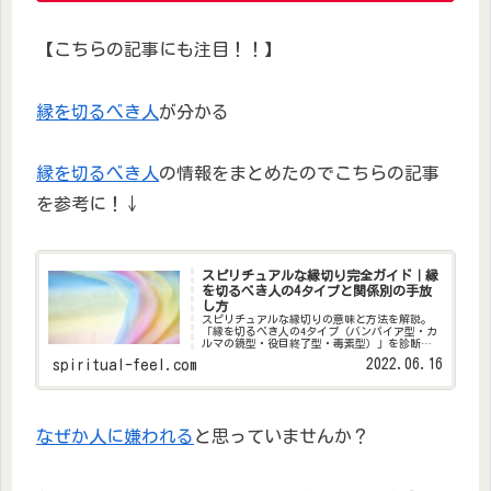
【こちらの記事にも注目！！】
縁を切るべき人
が分かる
縁を切るべき人
の情報をまとめたのでこちらの記事
を参考に！↓
スピリチュアルな縁切り完全ガイド｜縁
を切るべき人の4タイプと関係別の手放
し方
スピリチュアルな縁切りの意味と方法を解説。
「縁を切るべき人の4タイプ（バンパイア型・カ
ルマの鏡型・役目終了型・毒素型）」を診断チ
ェックリスト付きで紹介。職場・家族・友人・
2022.06.16
spiritual-feel.com
恋人別の縁切りの作法と、縁切りの後に起こる
ことも詳しく説明します。
なぜか人に嫌われる
と思っていませんか？