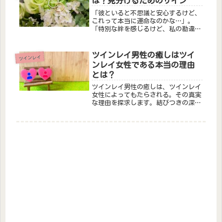
は？見分けるためのサイン
でき...
「彼といると不思議と安心するけど、
これって本当に運命なのかな…」。
「特別な絆を感じるけど、私の勘違い
だったらどうしよう…」と、気になる
男性との関係に悩んでいる方もいるで
しょう。魂の片割れともいわれるツイ
ツインレイ男性の癒しはツイ
ツインレイ
ンレイとの出会いは、人生における特
ンレイ女性である本当の理由
別な...
とは？
ツインレイ男性の癒しは、ツインレイ
女性によってもたらされる。その真実
な理由を探求します。結びつきの深さ
と共鳴の力が内なる成長と癒しを促
し、魂のつながりが新たな意味を紡ぎ
ます。