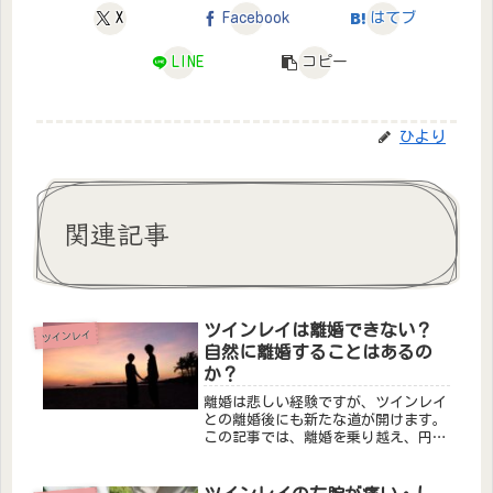
X
Facebook
はてブ
LINE
コピー
ひより
関連記事
ツインレイは離婚できない？
ツインレイ
自然に離婚することはあるの
か？
離婚は悲しい経験ですが、ツインレイ
との離婚後にも新たな道が開けます。
この記事では、離婚を乗り越え、円満
な関係を築くためのヒントと考え方を
ご紹介します。自己成長や相手を理解
する姿勢、良好なコミュニケーション