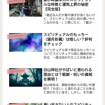
スピリチュアル
ルな特徴と運気上昇の秘密
【完全版】
「最近なんだか髪の調子が良くないけ
ど、スピリチュアル的に何か悪いサイ
ンなのかな…」と感じたり、「髪が綺
麗な人は運が良いって聞くけれど、本
当に関係があるの…」と疑問に思った
りする方もいるでしょう。実は、古く
スピリチュアルのもっちー
スピリチュアル
から髪は持ち主のエネルギーや魂と深
（望月彩楓）は怪しい？評判
く...
をチェック
スピリチュアル系で有名なもっちーに
ついてスピリチュアル系に興味がある
方は、一度は効かれたことがあるかも
しれませんが、もっちーさんこと、望
月彩楓さんのことについてまとめてい
きます。「歩く神様」「会うだけで幸
白山神社がやばいと言われる
スピリチュアル
せになれる」とされていて、かなりの
理由とは？朝鮮・呪いの真相
人...
を解明！
白山神社は、朝鮮半島からの呪いが原
因で「やばい」と言われることがある
と言われています。しかし、その真相
は一体何なのでしょうか？この記事で
は、白山神社にまつわる都市伝説や噂
を徹底的に解明し、その背後にある真
言い返さない人のスピリチュ