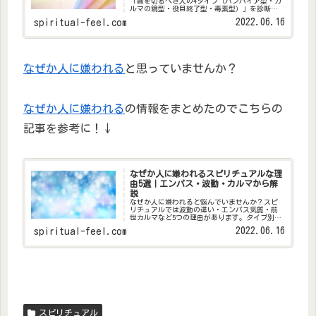
「縁を切るべき人の4タイプ（バンパイア型・カ
ルマの鏡型・役目終了型・毒素型）」を診断チ
ェックリスト付きで紹介。職場・家族・友人・
2022.06.16
spiritual-feel.com
恋人別の縁切りの作法と、縁切りの後に起こる
ことも詳しく説明します。
なぜか人に嫌われる
と思っていませんか？
なぜか人に嫌われる
の情報をまとめたのでこちらの
記事を参考に！↓
なぜか人に嫌われるスピリチュアルな理
由5選｜エンパス・波動・カルマから解
説
なぜか人に嫌われると悩んでいませんか？スピ
リチュアルでは波動の違い・エンパス気質・前
世カルマなど5つの理由があります。タイプ別の
特徴と、波動を整えて人間関係を改善する実践
2022.06.16
spiritual-feel.com
法も解説。
スピリチュアル