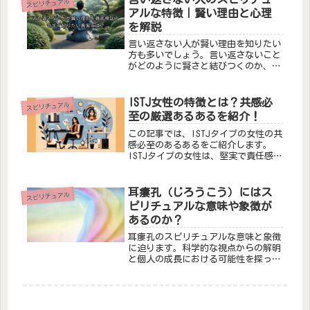
スピリチュアル
実に迫ります。また、朝鮮半島との関
アルな特徴｜賢い理由と心理
連...
を解説
言い返さない人が賢い理由を知りたい
方も多いでしょう。言い返さないこと
がどのように賢さと結びつくのか、具
体的な理由とそのメリットを詳しく解
説します。
ISTJ女性の特徴とは？共感必
スピリチュアル
至の厳選あるあるを紹介！
この記事では、ISTJタイプの女性の共
感必至のあるあるをご紹介します。
ISTJタイプの女性は、堅実で責任感が
強く、計画的な性格が特徴です。ま
た、細かな部分まで気配りができるた
め、周囲からの信頼も厚いです。さら
耳瘻孔（じろうこう）にはス
スピリチュアル
に、自分の意見をしっかり持ち、
ピリチュアルな意味や象徴が
自...
あるのか？
耳瘻孔のスピリチュアルな意味と象徴
に迫ります。科学的な視点からの解明
と個人の成長における可能性を探った
内容をご紹介します。