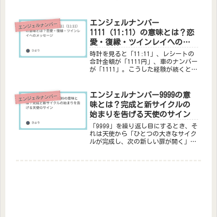
「エンジェルナンバーって聞いたこと
があるけど、333はどういうメッセー
ジを伝えているの？」と疑問に思うこ
エンジェルナンバー
エンジェルナンバー
ともあるかもしれません。エンジェル
1111（11:11）の意味とは？恋
ナ...
愛・復縁・ツインレイへのメ
ッセージ
時計を見ると「11:11」、レシートの
合計金額が「1111円」、車のナンバー
が「1111」。こうした経験が続くと
き、それは天使があなたに強力なメッ
セージを届けようとしているサインで
す。エンジェルナンバー1111は、スピ
エンジェルナンバー9999の意
エンジェルナンバー
リチュアルな世界におい...
味とは？完成と新サイクルの
始まりを告げる天使のサイン
「9999」を繰り返し目にするとき、そ
れは天使から「ひとつの大きなサイク
ルが完成し、次の新しい扉が開く」と
いう非常に重要なメッセージです。エ
ンジェルナンバー9999は、完成・終
了・手放し・人道的な使命を象徴する
「9」が4つ重なることで、その...