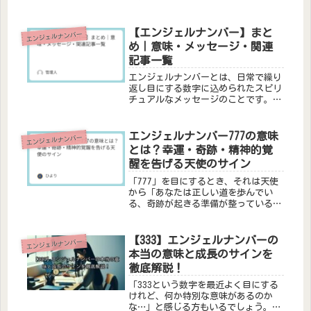
セージです。エンジェルナンバー1414
は、「1（新しい始まり・創造）」と
「4（安定・基盤・勤勉）」が交互に
【エンジェルナンバー】まと
エンジェルナンバー
重なる特別な数字です。この記...
め｜意味・メッセージ・関連
記事一覧
エンジェルナンバーとは、日常で繰り
返し目にする数字に込められたスピリ
チュアルなメッセージのことです。時
計・車のナンバー・レシートなどで気
になる数字を見たとき、それは人生の
転機や気づきを知らせるサインかもし
エンジェルナンバー777の意味
エンジェルナンバー
れません。このカテゴリでわかること
とは？幸運・奇跡・精神的覚
こ...
醒を告げる天使のサイン
「777」を目にするとき、それは天使
から「あなたは正しい道を歩んでい
る、奇跡が起きる準備が整っている」
という最高の祝福です。エンジェルナ
ンバー777は、スロットでも最高の当
たりを意味するように、幸運・奇跡・
【333】エンジェルナンバーの
エンジェルナンバー
精神的覚醒・神聖な知恵を象徴する
本当の意味と成長のサインを
特...
徹底解説！
「333という数字を最近よく目にする
けれど、何か特別な意味があるのか
な…」と感じる方もいるでしょう。