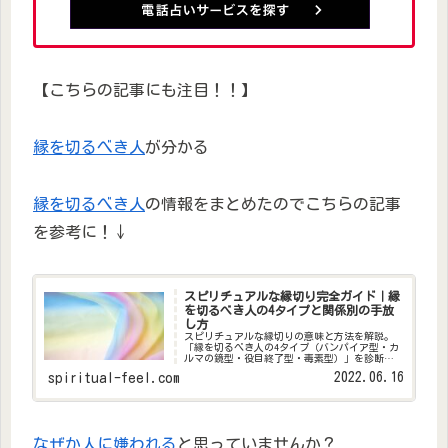
【こちらの記事にも注目！！】
縁を切るべき人
が分かる
縁を切るべき人
の情報をまとめたのでこちらの記事
を参考に！↓
スピリチュアルな縁切り完全ガイド｜縁
を切るべき人の4タイプと関係別の手放
し方
スピリチュアルな縁切りの意味と方法を解説。
「縁を切るべき人の4タイプ（バンパイア型・カ
ルマの鏡型・役目終了型・毒素型）」を診断チ
ェックリスト付きで紹介。職場・家族・友人・
2022.06.16
spiritual-feel.com
恋人別の縁切りの作法と、縁切りの後に起こる
ことも詳しく説明します。
なぜか人に嫌われる
と思っていませんか？