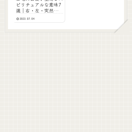
ピリチュアルな意味7
選｜右・左・突然生え
た時のメッセージを解
2023.07.04
説