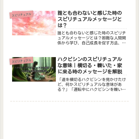
ン？」トカゲはスピリチュアルな世界
では「再生・変化・直感力」を象徴す
る生き物とされています。古代から世
誰とも合わないと感じた時の
スピリチュアル
界各地でトカゲは霊的な意味を持つ存
スピリチュアルメッセージと
在...
は？
誰とも合わないと感じた時のスピリチ
ュアルメッセージとは？困難な人間関
係から学び、自己成長を促す方法、内
なるつながりと心の浄化の重要性を探
求します。
ハクビシンのスピリチュアル
スピリチュアル
な意味｜横切る・轢いた・家
に来る時のメッセージを解説
「道を横切るハクビシンを見かけたけ
ど、何かスピリチュアルな意味があ
る？」「運転中にハクビシンを轢いて
しまった…スピリチュアル的に良くな
いことが起きそうで不安」ハクビシン
は日本ではあまり馴染みのない動物で
すが、スピリチュアルな世界では「変
化と...