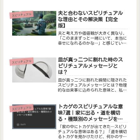
れるなど状況ごとのメッセージや、飛
ぶ方向・羽数による意味の違いをわか
りやすく紹介します。
夫と合わないスピリチュアル
スピリチュアル
な理由とその解決策【完全
版】
夫と考え方や価値観が大きく異なり、
「このままずっと一緒にいて、本当に
幸せになれるのかな…」と感じていま
せんか。また、「スピリチュアルな視
点で見ると、夫と合わないのには何か
意味があるのかもしれない」と、その
皿が真っ二つに割れた時のス
スピリチュアル
理由を知りたい方もいるでしょう。夫
ピリチュアルメッセージと
婦...
は？
皿が真っ二つに割れた瞬間に隠された
スピリチュアルメッセージとは？物理
的な出来事に込められた意味と、私た
ちへの成長の促しを探求します。
トカゲのスピリチュアルな意
スピリチュアル
味7選｜家に出る・道を横切
る・種類別のメッセージを解
説
「家の中にトカゲが出てきた…スピリ
チュアルな意味はある？」「道を横切
るトカゲを見かけたけど、何かのサイ