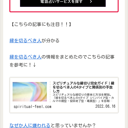
【こちらの記事にも注目！！】
縁を切るべき人
が分かる
縁を切るべき人
の情報をまとめたのでこちらの記事
を参考に！↓
スピリチュアルな縁切り完全ガイド｜縁
を切るべき人の4タイプと関係別の手放
し方
スピリチュアルな縁切りの意味と方法を解説。
「縁を切るべき人の4タイプ（バンパイア型・カ
ルマの鏡型・役目終了型・毒素型）」を診断チ
ェックリスト付きで紹介。職場・家族・友人・
2022.06.16
spiritual-feel.com
恋人別の縁切りの作法と、縁切りの後に起こる
ことも詳しく説明します。
なぜか人に嫌われる
と思っていませんか？