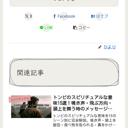
X
Facebook
はてブ
LINE
コピー
ひより
関連記事
トンビのスピリチュアルな意
スピリチュアル
味15選！鳴き声・飛ぶ方向・
頭上を舞う時のメッセージを
完全解説
トンビのスピリチュアルな意味を15の
シーン別に完全解説。鳴き声・頭上を
旋回・食べ物を取られる・糞をかけら